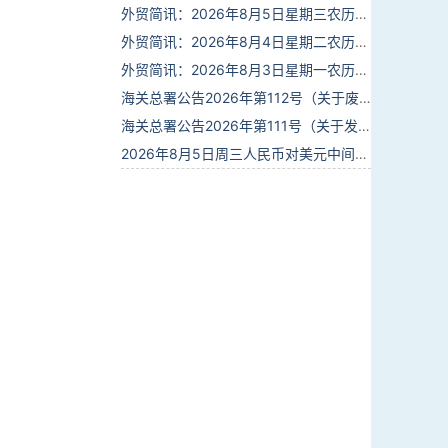
外贸简讯：2026年8月5日星期三农历六月廿三
外贸简讯：2026年8月4日星期二农历六月廿二
外贸简讯：2026年8月3日星期一农历六月廿一
海关总署公告2026年第112号（关于废止部分卫生检疫类规范性文件的公告）
海关总署公告2026年第111号（关于发布《进出境动植物检疫处理监督管理工作规定》《进出境卫生处理监督管理工作规定》的公告）
2026年8月5日周三人民币对美元中间价报6.7889调升28个基点