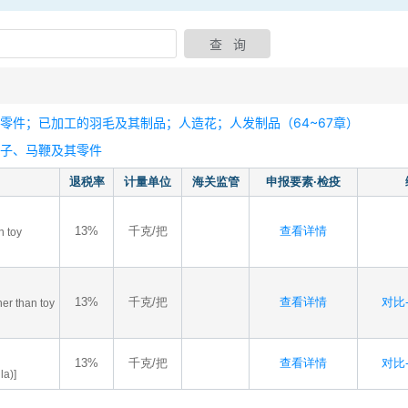
零件；已加工的羽毛及其制品；人造花；人发制品（64~67章）
鞭子、马鞭及其零件
退税率
计量单位
海关监管
申报要素·检疫
13%
千克/把
查看详情
n toy
13%
千克/把
查看详情
对比-
her than toy
13%
千克/把
查看详情
对比-
la)]