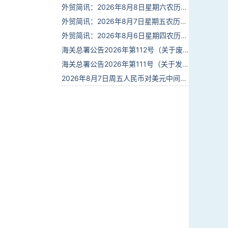
外贸简讯：2026年8月8日星期六农历六月廿六
外贸简讯：2026年8月7日星期五农历六月廿五
外贸简讯：2026年8月6日星期四农历六月廿四
海关总署公告2026年第112号（关于废止部分卫生检疫类规范性文件的公告）
海关总署公告2026年第111号（关于发布《进出境动植物检疫处理监督管理工作规定》《进出境卫生处理监督管理工作规定》的公告）
2026年8月7日周五人民币对美元中间价报6.7904调贬9个基点