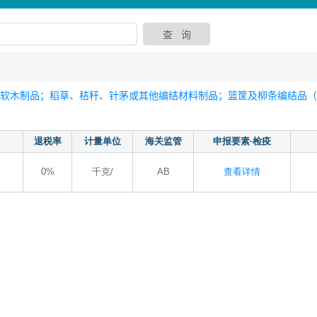
软木制品；稻草、秸秆、针茅或其他编结材料制品；篮筐及柳条编结品（4
退税率
计量单位
海关监管
申报要素·检疫
0%
千克/
AB
查看详情