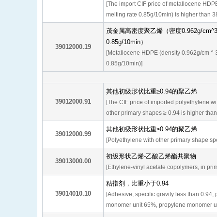
[The import CIF price of metallocene HDP
melting rate 0.85g/10min) is higher than 3
茂金属高密度聚乙烯（密度0.962g/cm
0.85g/10min）
39012000.19
[Metallocene HDPE (density 0.962g/cm ^ 3
0.85g/10min)]
其他初级形状比重≥0.94的聚乙烯
39012000.91
[The CIF price of imported polyethylene wit
other primary shapes ≥ 0.94 is higher tha
其他初级形状比重≥0.94的聚乙烯
39012000.99
[Polyethylene with other primary shape spec
初级形状乙烯-乙酸乙烯酯共聚物
39013000.00
[Ethylene-vinyl acetate copolymers, in pri
粘指剂，比重小于0.94
39014010.10
[Adhesive, specific gravity less than 0.94,
monomer unit 65%, propylene monomer u