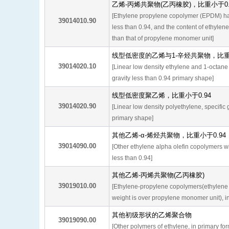
乙烯-丙烯共聚物(乙丙橡胶)，比重小于0.
[Ethylene propylene copolymer (EPDM) has 
39014010.90
less than 0.94, and the content of ethylen
than that of propylene monomer unit]
线型低密度的乙烯与1-辛烃共聚物，比重小
39014020.10
[Linear low density ethylene and 1-octane
gravity less than 0.94 primary shape]
线型低密度聚乙烯，比重小于0.94
39014020.90
[Linear low density polyethylene, specific 
primary shape]
其他乙烯-α-烯烃共聚物，比重小于0.94
39014090.00
[Other ethylene alpha olefin copolymers wit
less than 0.94]
其他乙烯-丙烯共聚物(乙丙橡胶)
39019010.00
[Ethylene-propylene copolymers(ethylene
weight is over propylene monomer unit), i
其他初级形状的乙烯聚合物
39019090.00
[Other polymers of ethylene, in primary fo