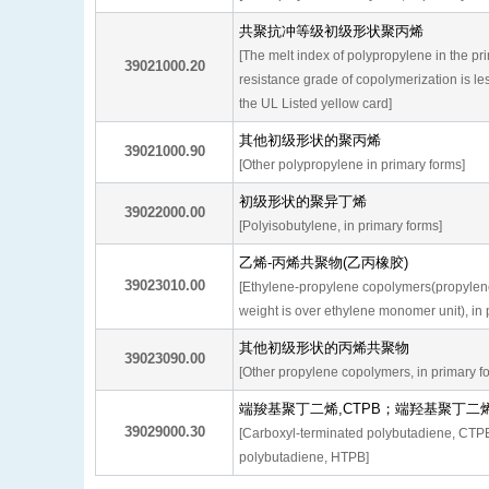
共聚抗冲等级初级形状聚丙烯
[The melt index of polypropylene in the pr
39021000.20
resistance grade of copolymerization is le
the UL Listed yellow card]
其他初级形状的聚丙烯
39021000.90
[Other polypropylene in primary forms]
初级形状的聚异丁烯
39022000.00
[Polyisobutylene, in primary forms]
乙烯-丙烯共聚物(乙丙橡胶)
39023010.00
[Ethylene-propylene copolymers(propyle
weight is over ethylene monomer unit), in 
其他初级形状的丙烯共聚物
39023090.00
[Other propylene copolymers, in primary f
端羧基聚丁二烯,CTPB；端羟基聚丁二烯
39029000.30
[Carboxyl-terminated polybutadiene, CTPB
polybutadiene, HTPB]