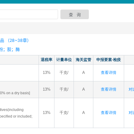
 （28~38章）
粉；胶；酶
退税率
计量单位
海关监管
申报要素·检疫
13%
千克/
A
查看详情
13%
千克/
A
查看详情
对比
 90% on a dry basis]
tives(including
13%
千克/
A
查看详情
对比
pecified or included;