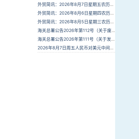
外贸简讯：2026年8月7日星期五农历六月廿五
外贸简讯：2026年8月6日星期四农历六月廿四
外贸简讯：2026年8月5日星期三农历六月廿三
海关总署公告2026年第112号（关于废止部分卫生检疫类规范性文件的公告）
海关总署公告2026年第111号（关于发布《进出境动植物检疫处理监督管理工作规定》《进出境卫生处理监督管理工作规定》的公告）
2026年8月7日周五人民币对美元中间价报6.7904调贬9个基点