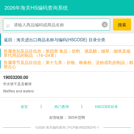
2026年海关HS编码查询系统
⌕
x
搜索
返回：海关进出口商品名称与编码(HSCODE) 目录分类
所属类别及品目信息：第四类 食品；饮料、酒及醋；烟草、烟草及烟
草代用品的制品 （16~24章）
所属章节及品目信息：第十九章：谷物、粮食粉、淀粉或乳的制品；糕
饼点心
19053200.00
华夫饼干及圣餐饼
Waffles and wafers
首页
热门查询
HSCODE目录
友情链接：
365外贸网
©2026 海关编码查询
沪ICP备09022923号-1