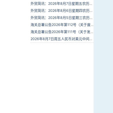
外贸简讯：2026年8月7日星期五农历六月廿五
外贸简讯：2026年8月6日星期四农历六月廿四
外贸简讯：2026年8月5日星期三农历六月廿三
海关总署公告2026年第112号（关于废止部分卫生检疫类规范性文件的公告）
海关总署公告2026年第111号（关于发布《进出境动植物检疫处理监督管理工作规定》《进出境卫生处理监督管理工作规定》的公告）
2026年8月7日周五人民币对美元中间价报6.7904调贬9个基点