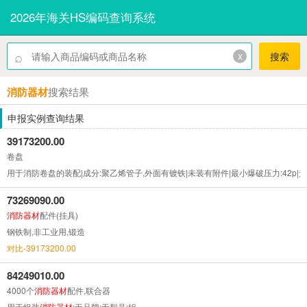
2026年海关HS编码查询系统
⌕
x
搜索
消防器材
搜索结果
申报实例查询结果
39173200.00
卷盘
用于消防卷盘的装配|成分:聚乙烯管子,外面有镀铁|未装有附件|最小爆破压力:42p|
73269090.00
消防器材
配件(挂具)
钢铁制,非工业用,锻造
对比-39173200.00
84249010.00
4000个
消防器材
配件,联合器
用于组装
消防器材
;无品牌;无型号;铝