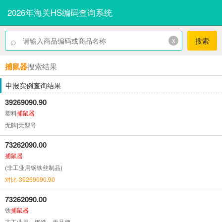
2026年海关HS编码查询系统
⌕
x
搜索
捕鼠器
搜索结果
申报实例查询结果
39269090.90
塑料
捕鼠器
无牌|无型号
73262090.00
捕鼠器
(非工业用钢铁丝制品)
对比-39269090.90
73262090.00
铁
捕鼠器
非工业用，锻造，无品牌