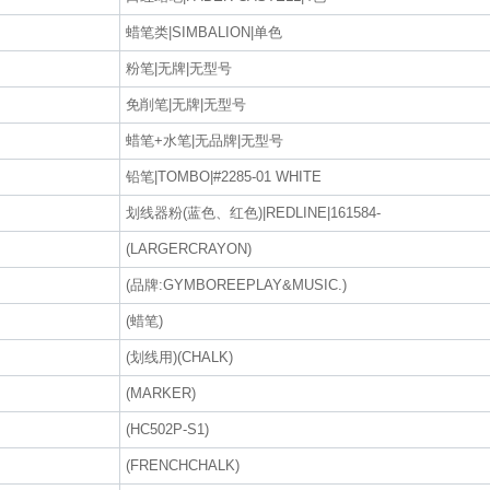
蜡笔类|SIMBALION|单色
粉笔|无牌|无型号
免削笔|无牌|无型号
蜡笔+水笔|无品牌|无型号
铅笔|TOMBO|#2285-01 WHITE
划线器粉(蓝色、红色)|REDLINE|161584-
(LARGERCRAYON)
(品牌:GYMBOREEPLAY&MUSIC.)
(蜡笔)
(划线用)(CHALK)
(MARKER)
(HC502P-S1)
(FRENCHCHALK)