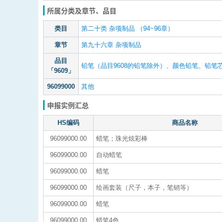
所属分类及章节、品目
类目
第二十类 杂项制品 （94~96章）
章节
第九十六章 杂项制品
品目
铅笔（品目9608的铅笔除外）、颜色铅笔、铅
「9609」
96099000
其他
申报实例汇总
HS编码
商品名称
96099000.00
蜡笔；珠光炫彩棒
96099000.00
自动蜡笔
96099000.00
蜡笔
96099000.00
绘画套装（尺子，本子，笔销等）
96099000.00
蜡笔
96099000.00
蜡笔4色