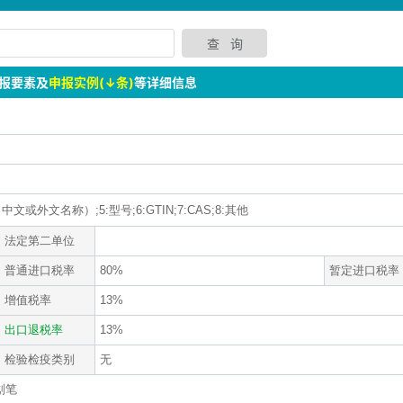
报要素及
申报实例(↓条)
等详细信息
文或外文名称）;5:型号;6:GTIN;7:CAS;8:其他
法定第二单位
普通进口税率
80%
暂定进口税率
增值税率
13%
出口退税率
13%
检验检疫类别
无
划笔