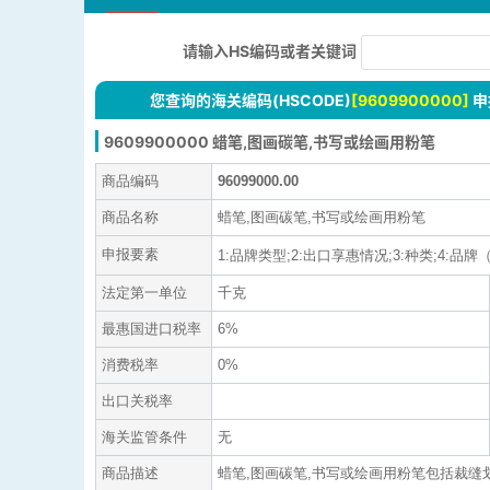
请输入HS编码或者关键词
您查询的海关编码(HSCODE)
[9609900000]
申
9609900000 蜡笔,图画碳笔,书写或绘画用粉笔
商品编码
96099000.00
商品名称
蜡笔,图画碳笔,书写或绘画用粉笔
申报要素
1:品牌类型;2:出口享惠情况;3:种类;4:品牌（中
法定第一单位
千克
最惠国进口税率
6%
消费税率
0%
出口关税率
海关监管条件
无
商品描述
蜡笔,图画碳笔,书写或绘画用粉笔包括裁缝