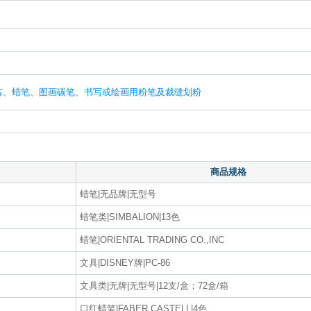
笔芯、蜡笔、图画碳笔、书写或绘画用粉笔及裁缝划粉
商品规格
蜡笔|无品牌|无型号
蜡笔类|SIMBALION|13色
蜡笔|ORIENTAL TRADING CO.,INC
文具|DISNEY牌|PC-86
文具类|无牌|无型号|12支/盒；72盒/箱
口红蜡笔|FABER CASTELL|4色