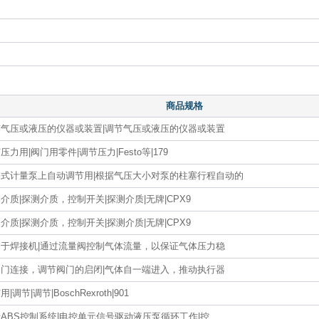
商品规格
节气压或液压的仪器或装置|调节气压或液压的仪器或装置
压力用|阀门用零件|调节压力|Festo等|179
塞式计量泵上自动调节用|根据气压大小对泵的柱塞行程自动的
介质|探测介质，控制开关|探测介质|无牌|CPX9
介质|探测介质，控制开关|探测介质|无牌|CPX9
用于焊接机|通过流量阀控制气体流量，以保证气体压力稳
阀门连接，调节阀门的启闭|气体自一端进入，推动执行器
|调节|调节|BoschRexroth|901
ABS控制系统|电控单元信号驱动液压泵循环工作|控