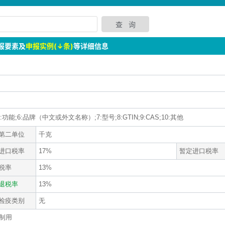
报要素及
申报实例(↓条)
等详细信息
:功能;6:品牌（中文或外文名称）;7:型号;8:GTIN;9:CAS;10:其他
第二单位
千克
进口税率
17%
暂定进口税率
税率
13%
退税率
13%
检疫类别
无
制用