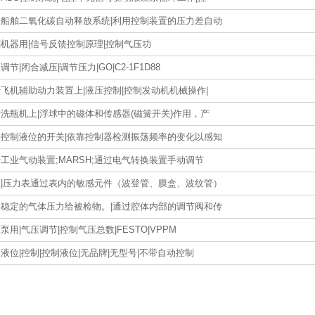
于船舶二氧化碳自动释放系统|利用控制装置的压力差自动
机器用|信号反馈控制原理|控制气压功
调节|闭合减压|调节压力|GO|C2-1F1D88
飞机辅助动力装置上|液压控制|控制发动机机械操作|
洗瓶机上|浮球中的磁体和传感器(磁簧开关)作用，产
来控制液位的开关|依靠控制器检测振荡频率的变化以感知
工业气动装置;MARSH;通过电气转换装置手动调节
压|压力表通过表内的敏感元件（波登管、膜盒、波纹管）
出稳定的气体压力给被检物。|通过腔体内部的调节阀和传
泵用|气压调节|控制气压总数|FESTO|VPPM
液位|控制|控制液位|无品牌|无型号|不带自动控制