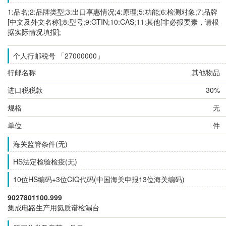
1:品名;2:品牌类型;3:出口享惠情况;4:原理;5:功能;6:检测对象;7:品牌
[中文及外文名称];8:型号;9:GTIN;10:CAS;11:其他[非必报要素，请根
据实际情况填报];
个人行邮税号 「27000000」
行邮名称
其他物品
进口税税款
30%
规格
无
单位
件
海关监管条件(无)
HS法定检验检疫(无)
10位HS编码+3位CIQ代码(中国海关申报13位海关编码)
9027801100.999
集成电路生产用氦质谱检漏台