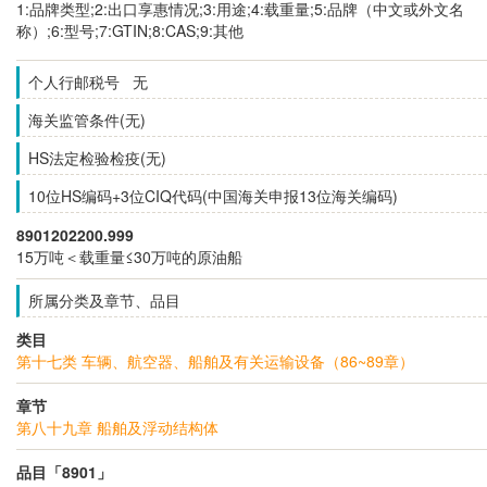
1:品牌类型;2:出口享惠情况;3:用途;4:载重量;5:品牌（中文或外文名
称）;6:型号;7:GTIN;8:CAS;9:其他
个人行邮税号 无
海关监管条件(无)
HS法定检验检疫(无)
10位HS编码+3位CIQ代码(中国海关申报13位海关编码)
8901202200.999
15万吨＜载重量≤30万吨的原油船
所属分类及章节、品目
类目
第十七类 车辆、航空器、船舶及有关运输设备（86~89章）
章节
第八十九章 船舶及浮动结构体
品目「8901」