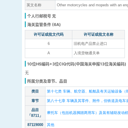
英文名称
Other motorcycles and mopeds with an eng
个人行邮税号 无
海关监管条件 (6A)
许可证或批文代码
许可证或批文名称
6
旧机电产品禁止进口
A
入境货物通关单
10位HS编码+3位CIQ代码(中国海关申报13位海关编码)
无
所属分类及章节、品目
类目
第十七类 车辆、航空器、船舶及有关运输设备（86
章节
第八十七章 车辆及其零件、附件，但铁道及电车
品目
摩托车（包括机器脚踏两用车）及装有辅助发动
「8711」
87119000
其他