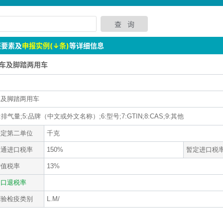
报要素及
申报实例(↓条)
等详细信息
摩托车及脚踏两用车
车及脚踏两用车
排气量;5:品牌（中文或外文名称）;6:型号;7:GTIN;8:CAS;9:其他
法定第二单位
千克
普通进口税率
150%
暂定进口税
增值税率
13%
出口退税率
检验检疫类别
L.M/