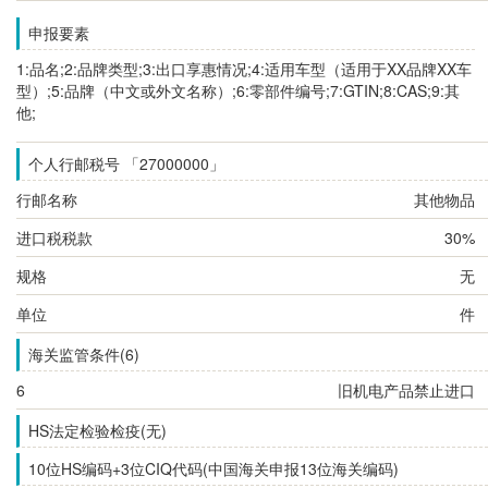
申报要素
1:品名;2:品牌类型;3:出口享惠情况;4:适用车型（适用于XX品牌XX车
型）;5:品牌（中文或外文名称）;6:零部件编号;7:GTIN;8:CAS;9:其
他;
个人行邮税号 「27000000」
行邮名称
其他物品
进口税税款
30%
规格
无
单位
件
海关监管条件(6)
6
旧机电产品禁止进口
HS法定检验检疫(无)
10位HS编码+3位CIQ代码(中国海关申报13位海关编码)