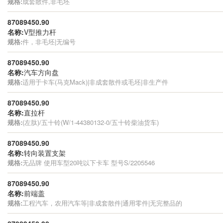
规格:
成套散件,非毛坯
87089450.90
名称:
V型推力杆
规格:
件，非毛坯|无编号
87089450.90
名称:
汽车方向盘
规格:
适用于卡车(马克Mack)|非成套散件或毛坯|非生产件
87089450.90
名称:
直拉杆
规格:
(左肽)/五十铃(W/1-44380132-0/五十铃柴油货车)
87089450.90
名称:
转向装置支架
规格:
无品牌 使用车型20吨以下卡车 型号S/2205546
87089450.90
名称:
前端盖
规格:
工程汽车，农用汽车等|非成套散件|通用零件|无完整品的