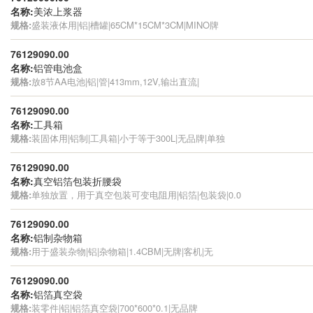
名称:
美浓上浆器
规格:
盛装液体用|铝|槽罐|65CM*15CM*3CM|MINO牌
76129090.00
名称:
铝管电池盒
规格:
放8节AA电池|铝|管|413mm,12V,输出直流|
76129090.00
名称:
工具箱
规格:
装固体用|铝制|工具箱|小于等于300L|无品牌|单独
76129090.00
名称:
真空铝箔包装折腰袋
规格:
单独放置，用于真空包装可变电阻用|铝箔|包装袋|0.0
76129090.00
名称:
铝制杂物箱
规格:
用于盛装杂物|铝|杂物箱|1.4CBM|无牌|客机|无
76129090.00
名称:
铝箔真空袋
规格:
装零件|铝|铝箔真空袋|700*600*0.1|无品牌