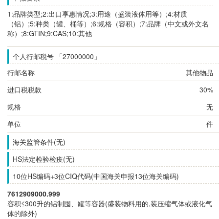
1:品牌类型;2:出口享惠情况;3:用途（盛装液体用等）;4:材质
（铝）;5:种类（罐、桶等）;6:规格（容积）;7:品牌（中文或外文名
称）;8:GTIN;9:CAS;10:其他
个人行邮税号 「27000000」
行邮名称
其他物品
进口税税款
30%
规格
无
单位
件
海关监管条件(无)
HS法定检验检疫(无)
10位HS编码+3位CIQ代码(中国海关申报13位海关编码)
7612909000.999
容积≤300升的铝制囤、罐等容器(盛装物料用的,装压缩气体或液化气
体的除外)