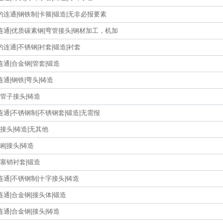
连通|钢铁制|卡箍|锻造|无非必报要素
通|优质碳素钢|弯管接头|钢材加工，机加
连通|不锈钢|衬套|锻造|衬套
通|合金钢|管套|锻造
通|钢铁|弯头|铸造
|管子接头|铸造
通|不锈钢制|不锈钢套|锻造|无需报
|接头|铸造|无其他
钢|接头|铸造
活塞销衬套|锻造
通|不锈钢制|十字接头|铸造
通|合金钢|接头体|锻造
通|合金钢|接头|铸造