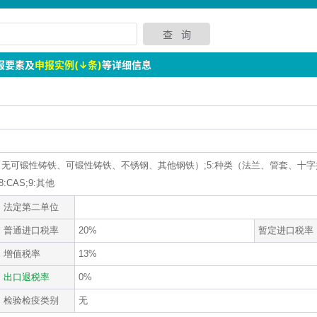
报要素及
申报实例(↓条)
等详细信息
4:材质（无可锻性铸铁、可锻性铸铁、不锈钢、其他钢铁）;5:种类（法兰、管套、十
:CAS;9:其他
法定第二单位
普通进口税率
20%
暂定进口税率
增值税率
13%
出口退税率
0%
检验检疫类别
无