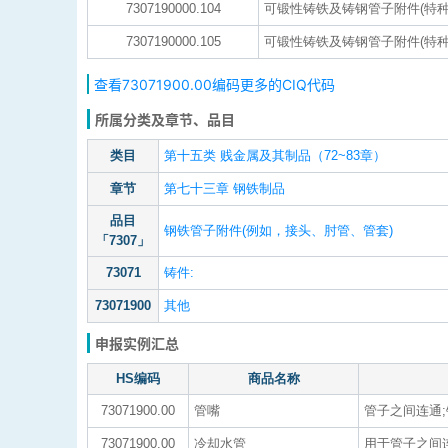
7307190000.104
可锻性铸铁及铸钢管子附件(特种
7307190000.105
可锻性铸铁及铸钢管子附件(特种
查看73071900.00编码更多的CIQ代码
所属分类及章节、品目
类目
第十五类 贱金属及其制品（72~83章）
章节
第七十三章 钢铁制品
品目
钢铁管子附件(例如，接头、肘管、管套)
「7307」
73071
铸件:
73071900
其他
申报实例汇总
HS编码
商品名称
73071900.00
管嘴
管子之间连通;
73071900.00
冷却水管
用于管子之间连