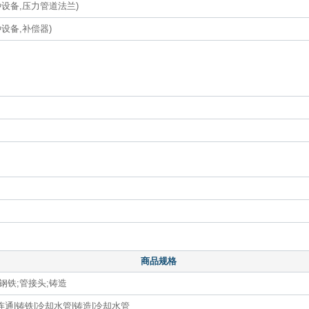
设备,压力管道法兰)
设备,补偿器)
商品规格
钢铁;管接头;铸造
通|铸铁|冷却水管|铸造|冷却水管