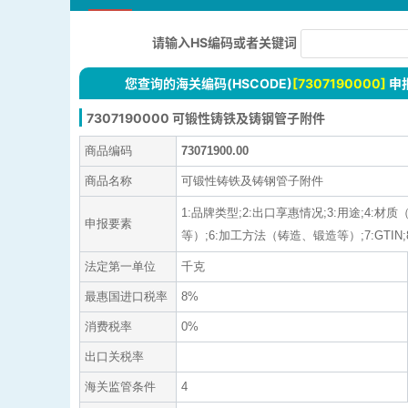
请输入HS编码或者关键词
您查询的海关编码(HSCODE)
[7307190000]
申
7307190000 可锻性铸铁及铸钢管子附件
商品编码
73071900.00
商品名称
可锻性铸铁及铸钢管子附件
1:品牌类型;2:出口享惠情况;3:用途;
申报要素
等）;6:加工方法（铸造、锻造等）;7:GTIN;8
法定第一单位
千克
最惠国进口税率
8%
消费税率
0%
出口关税率
海关监管条件
4