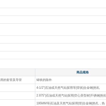
商品规格
气用的套管及导管
铸铁的除外
4-1/2"|石油或天然气钻探用等|管状|合金钢|热轧
2.875"|石油或天然气钻探用|空心异型材|不锈钢|热
195MM等|石油及天然气钻探用|管|合金钢|热扎，热