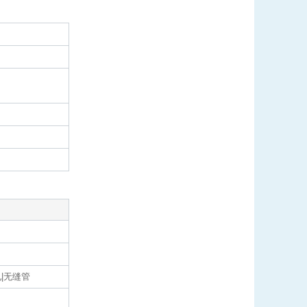
轧|无缝管