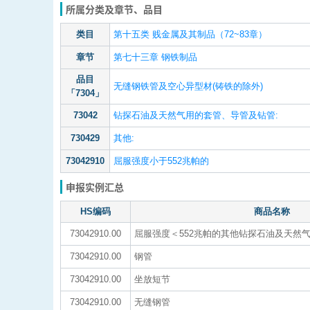
所属分类及章节、品目
类目
第十五类 贱金属及其制品（72~83章）
章节
第七十三章 钢铁制品
品目
无缝钢铁管及空心异型材(铸铁的除外)
「7304」
73042
钻探石油及天然气用的套管、导管及钻管:
730429
其他:
73042910
屈服强度小于552兆帕的
申报实例汇总
HS编码
商品名称
73042910.00
屈服强度＜552兆帕的其他钻探石油及天然
73042910.00
钢管
73042910.00
坐放短节
73042910.00
无缝钢管