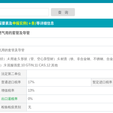
报要素及
申报实例(↓条)
等详细信息
天然气用的套管及导管
气用的套管及导管
外径）;4:用途;5:形状（管、空心异型材）;6:材质（铁、非合金钢、不锈钢、合金
服强度;10:GTIN;11:CAS;12:其他
法定第二单位
普通进口税率
17%
暂定进口税率
增值税率
13%
出口退税率
0%
检验检疫类别
无