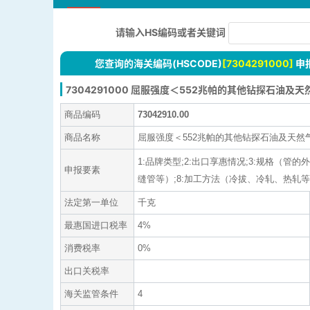
请输入HS编码或者关键词
您查询的海关编码(HSCODE)
[7304291000]
申
7304291000 屈服强度＜552兆帕的其他钻探石油及
商品编码
73042910.00
商品名称
屈服强度＜552兆帕的其他钻探石油及天然
1:品牌类型;2:出口享惠情况;3:规格（管的
申报要素
缝管等）;8:加工方法（冷拔、冷轧、热轧等）;9:屈
法定第一单位
千克
最惠国进口税率
4%
消费税率
0%
出口关税率
海关监管条件
4