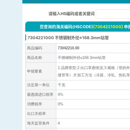
请输入HS编码或者关键词
您查询的海关编码(HSCODE)
[7304221000]
申
7304221000 不锈钢制外径≤168.3mm钻管
商品编码
73042210.00
商品名称
不锈钢制外径≤168.3mm钻管
1:品牌类型;2:出口享惠情况;3:规格（管的
申报要素
缝管等）;8:加工方法（冷拔、冷轧、热轧等）;9:
法定第一单位
千克
最惠国进口税率
4%
消费税率
0%
出口关税率
海关监管条件
4