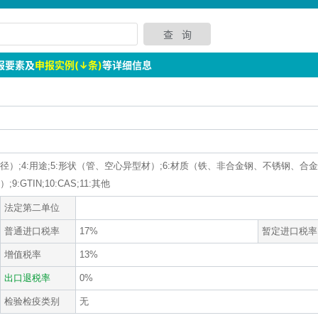
报要素及
申报实例(↓条)
等详细信息
外径）;4:用途;5:形状（管、空心异型材）;6:材质（铁、非合金钢、不锈钢、合金
GTIN;10:CAS;11:其他
法定第二单位
普通进口税率
17%
暂定进口税率
增值税率
13%
出口退税率
0%
检验检疫类别
无