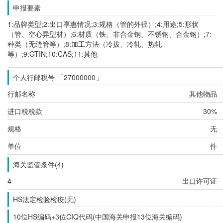
申报要素
1:品牌类型;2:出口享惠情况;3:规格（管的外径）;4:用途;5:形状
（管、空心异型材）;6:材质（铁、非合金钢、不锈钢、合金钢）;7:
种类（无缝管等）;8:加工方法（冷拔、冷轧、热轧
等）;9:GTIN;10:CAS;11:其他
个人行邮税号 「27000000」
行邮名称
其他物品
进口税税款
30%
规格
无
单位
件
海关监管条件(4)
4
出口许可证
HS法定检验检疫(无)
10位HS编码+3位CIQ代码(中国海关申报13位海关编码)