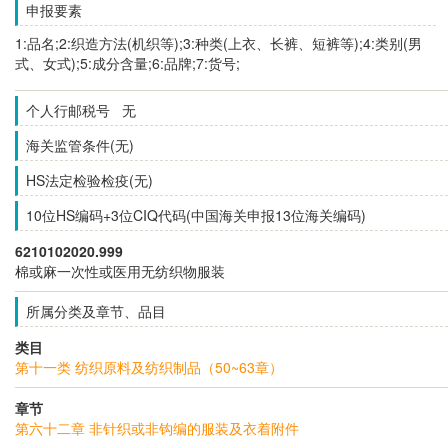
申报要素
1:品名;2:织造方法(机织等);3:种类(上衣、长裤、短裤等);4:类别(男
式、女式);5:成分含量;6:品牌;7:货号;
个人行邮税号 无
海关监管条件(无)
HS法定检验检疫(无)
10位HS编码+3位CIQ代码(中国海关申报13位海关编码)
6210102020.999
棉或麻一次性或医用无纺织物服装
所属分类及章节、品目
类目
第十一类 纺织原料及纺织制品（50~63章）
章节
第六十二章 非针织或非钩编的服装及衣着附件