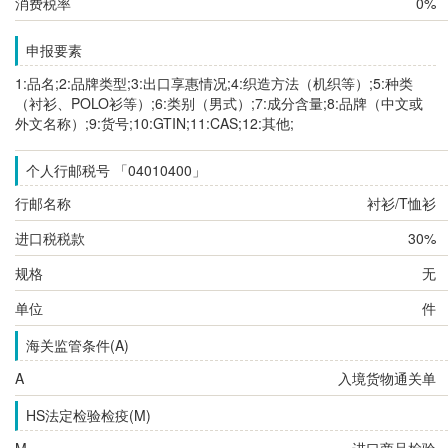
消费税率
0%
申报要素
1:品名;2:品牌类型;3:出口享惠情况;4:织造方法（机织等）;5:种类
（衬衫、POLO衫等）;6:类别（男式）;7:成分含量;8:品牌（中文或
外文名称）;9:货号;10:GTIN;11:CAS;12:其他;
个人行邮税号 「04010400」
行邮名称
衬衫/T恤衫
进口税税款
30%
规格
无
单位
件
海关监管条件(A)
A
入境货物通关单
HS法定检验检疫(M)
M
进口商品检验