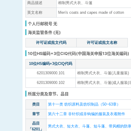
商品描述
棉制男式大衣、斗篷
英文名称
Men's coats and capes made of cotton
个人行邮税号 无
海关监管条件 (无)
许可证或批文代码
许可证或批文名称
10位HS编码+3位CIQ代码(中国海关申报13位海关编码)
10位HS编码+3位CIQ代码
6201309000.101
棉制男式大衣、斗篷(儿童服装)
6201309000.102
棉制男式大衣、斗篷(成人服装(非
所属分类及章节、品目
类目
第十一类 纺织原料及纺织制品（50~63章）
章节
第六十二章 非针织或非钩编的服装及衣着附件
品目
男式大衣、短大衣、斗蓬、短斗蓬、带风帽的防寒
「6201」