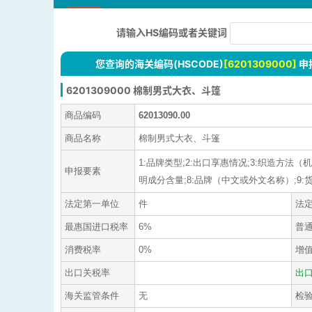
请输入HS编码或者关键词
您查询的海关编码(HSCODE)
[6201309000]
申
6201309000 棉制男式大衣、斗篷
商品编码
62013090.00
商品名称
棉制男式大衣、斗篷
1:品牌类型;2:出口享惠情况;3:织造方法（
申报要素
明成分含量;8:品牌（中文或外文名称）;9:货号;10
法定第一单位
件
法
最惠国进口税率
6%
普
消费税率
0%
增
出口关税率
出
海关监管条件
无
检