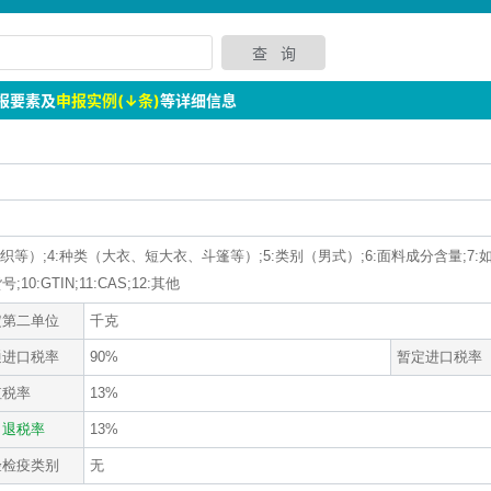
报要素及
申报实例(↓条)
等详细信息
机织等）;4:种类（大衣、短大衣、斗篷等）;5:类别（男式）;6:面料成分含量;7
:GTIN;11:CAS;12:其他
定第二单位
千克
通进口税率
90%
暂定进口税率
值税率
13%
口退税率
13%
验检疫类别
无