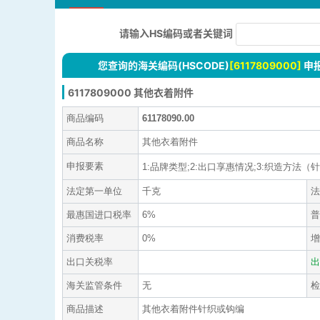
请输入HS编码或者关键词
您查询的海关编码(HSCODE)
[6117809000]
申
6117809000 其他衣着附件
商品编码
61178090.00
商品名称
其他衣着附件
申报要素
1:品牌类型;2:出口享惠情况;3:织造方法（针织
法定第一单位
千克
法
最惠国进口税率
6%
普
消费税率
0%
增
出口关税率
出
海关监管条件
无
检
商品描述
其他衣着附件针织或钩编