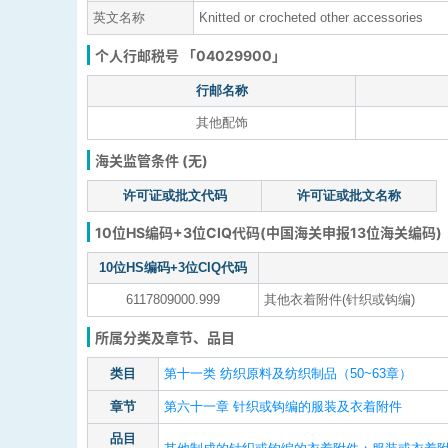
英文名称
Knitted or crocheted other accessories
个人行邮税号 「04029900」
行邮名称
其他配饰
海关监管条件 (无)
许可证或批文代码
许可证或批文名称
10位HS编码+3位CIQ代码(中国海关申报13位海关编码)
10位HS编码+3位CIQ代码
6117809000.999
其他衣着附件(针织或钩编)
所属分类及章节、品目
类目
第十一类 纺织原料及纺织制品（50~63章）
章节
第六十一章 针织或钩编的服装及衣着附件
品目