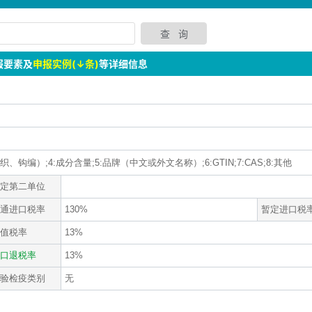
报要素及
申报实例(↓条)
等详细信息
、钩编）;4:成分含量;5:品牌（中文或外文名称）;6:GTIN;7:CAS;8:其他
定第二单位
通进口税率
130%
暂定进口税
值税率
13%
口退税率
13%
验检疫类别
无