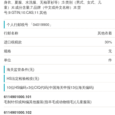
身衣、夏服、水洗服、无袖罩衫等）;5:类别（男式、女式、儿
童）;6:成分含量;7:品牌（中文或外文名称）;8:货
号;9:GTIN;10:CAS;11:其他
个人行邮税号 「04019900」
行邮名称
其他衣着
进口税税款
30%
规格
无
单位
件
海关监管条件(无)
HS法定检验检疫(无)
10位HS编码+3位CIQ代码(中国海关申报13位海关编码)
6114901000.101
毛制针织或钩编其他服装(指羊毛或动物细毛)(儿童服装)
6114901000.102