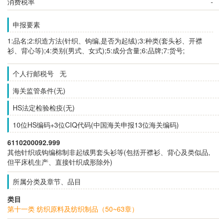
消费税率
-
申报要素
1:品名;2:织造方法(针织、钩编,是否为起绒);3:种类(套头衫、开襟
衫、背心等);4:类别(男式、女式);5:成分含量;6:品牌;7:货号;
个人行邮税号 无
海关监管条件(无)
HS法定检验检疫(无)
10位HS编码+3位CIQ代码(中国海关申报13位海关编码)
6110200092.999
其他针织或钩编棉制非起绒男套头衫等(包括开襟衫、背心及类似品,
但平床机生产、直接针织成形除外)
所属分类及章节、品目
类目
第十一类 纺织原料及纺织制品（50~63章）