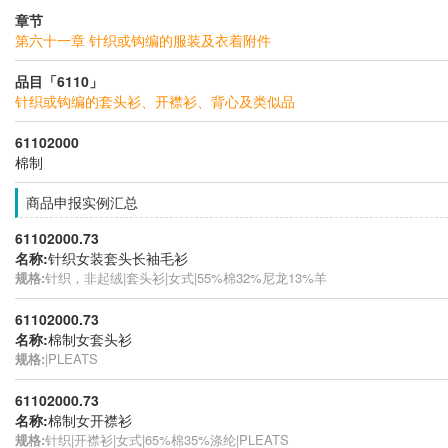
章节
第六十一章 针织或钩编的服装及衣着附件
品目「6110」
针织或钩编的套头衫、开襟衫、背心及类似品
61102000
棉制
商品申报实例汇总
61102000.73
名称:
针织女装套头长袖毛衫
规格:
针织，非起绒|套头衫|女式|55%棉32%尼龙13%羊
61102000.73
名称:
棉制女套头衫
规格:
|PLEATS
61102000.73
名称:
棉制女开襟衫
规格:
针织|开襟衫|女式|65%棉35%涤纶|PLEATS