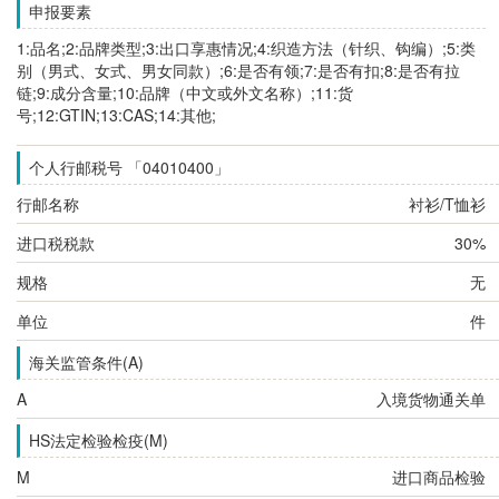
申报要素
1:品名;2:品牌类型;3:出口享惠情况;4:织造方法（针织、钩编）;5:类
别（男式、女式、男女同款）;6:是否有领;7:是否有扣;8:是否有拉
链;9:成分含量;10:品牌（中文或外文名称）;11:货
号;12:GTIN;13:CAS;14:其他;
个人行邮税号 「04010400」
行邮名称
衬衫/T恤衫
进口税税款
30%
规格
无
单位
件
海关监管条件(A)
A
入境货物通关单
HS法定检验检疫(M)
M
进口商品检验