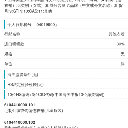
衣裙）;5:类别（女式）;6:成分含量;7:品牌（中文或外文名称）;8:货
号;9:GTIN;10:CAS;11:其他
个人行邮税号 「04019900」
行邮名称
其他衣着
进口税税款
30%
规格
无
单位
件
海关监管条件(无)
HS法定检验检疫(无)
10位HS编码+3位CIQ代码(中国海关申报13位海关编码)
6104410000.101
毛制针织或钩编连衣裙(儿童服装)
6104410000.102
毛制针织或钩编连衣裙(成人服装(非内衣))