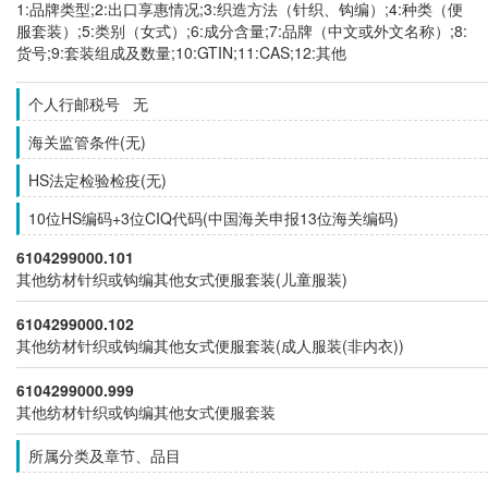
1:品牌类型;2:出口享惠情况;3:织造方法（针织、钩编）;4:种类（便
服套装）;5:类别（女式）;6:成分含量;7:品牌（中文或外文名称）;8:
货号;9:套装组成及数量;10:GTIN;11:CAS;12:其他
个人行邮税号 无
海关监管条件(无)
HS法定检验检疫(无)
10位HS编码+3位CIQ代码(中国海关申报13位海关编码)
6104299000.101
其他纺材针织或钩编其他女式便服套装(儿童服装)
6104299000.102
其他纺材针织或钩编其他女式便服套装(成人服装(非内衣))
6104299000.999
其他纺材针织或钩编其他女式便服套装
所属分类及章节、品目