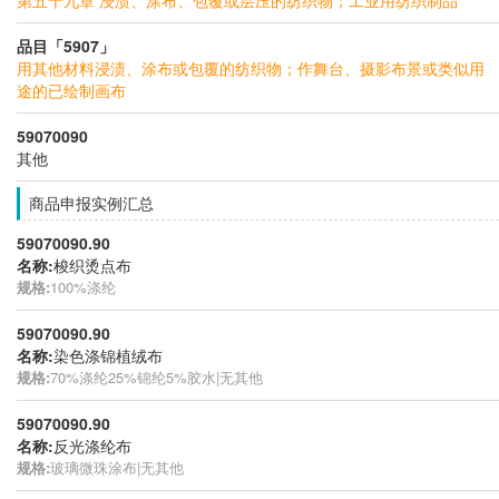
品目「5907」
用其他材料浸渍、涂布或包覆的纺织物；作舞台、摄影布景或类似用
途的已绘制画布
59070090
其他
商品申报实例汇总
59070090.90
名称:
梭织烫点布
规格:
100%涤纶
59070090.90
名称:
染色涤锦植绒布
规格:
70%涤纶25%锦纶5%胶水|无其他
59070090.90
名称:
反光涤纶布
规格:
玻璃微珠涂布|无其他