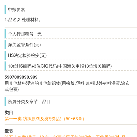
申报要素
1:品名;2:处理材料;
个人行邮税号 无
海关监管条件(无)
HS法定检验检疫(无)
10位HS编码+3位CIQ代码(中国海关申报13位海关编码)
5907009090.999
用其他材料浸涂的其他纺织物(用橡胶,塑料,浆料以外材料浸渍,涂布
或包覆)
所属分类及章节、品目
类目
第十一类 纺织原料及纺织制品（50~63章）
章节
第五十九章 浸渍、涂布、包覆或层压的纺织物；工业用纺织制品