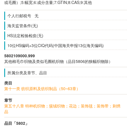
或毛圈）;5:幅宽;6:成分含量;7:GTIN;8:CAS;9:其他
个人行邮税号 无
海关监管条件(无)
HS法定检验检疫(无)
10位HS编码+3位CIQ代码(中国海关申报13位海关编码)
5802109000.999
其他棉毛巾织物及类似毛圈机织物（品目5806的狭幅织物除）
所属分类及章节、品目
类目
第十一类 纺织原料及纺织制品（50~63章）
章节
第五十八章 特种机织物；簇绒织物；花边；装饰毯；装饰带；刺绣
品
品目「5802」