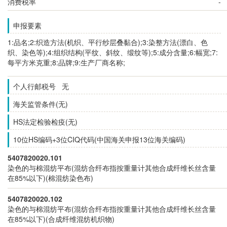
消费税率
-
申报要素
1:品名;2:织造方法(机织、平行纱层叠黏合);3:染整方法(漂白、色
织、染色等);4:组织结构(平纹、斜纹、缎纹等);5:成分含量;6:幅宽;7:
每平方米克重;8:品牌;9:生产厂商名称;
个人行邮税号 无
海关监管条件(无)
HS法定检验检疫(无)
10位HS编码+3位CIQ代码(中国海关申报13位海关编码)
5407820020.101
染色的与棉混纺平布(混纺合纤布指按重量计其他合成纤维长丝含量
在85%以下)(棉混纺染色布)
5407820020.102
染色的与棉混纺平布(混纺合纤布指按重量计其他合成纤维长丝含量
在85%以下)(合成纤维混纺机织物)