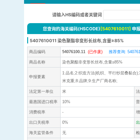
请输入HS编码或者关键词
您查询的海关编码(HSCODE)
[5407610011]
申
5407610011 染色聚酯非变形长丝布,含量≥85%
商品编码
54076100.11
(已作废)
推荐查询: 540761
商品名称
染色聚酯非变形长丝布,含量≥85%
1:品名;2:织造方法(机织、平行纱层叠黏合);
申报要素
米克重;8:品牌;9:生产厂商名称;
法定第一单位
米
法
最惠国进口税率
10%
普
消费税率
-
增
出口关税率
0%
出
海关监管条件
无
检