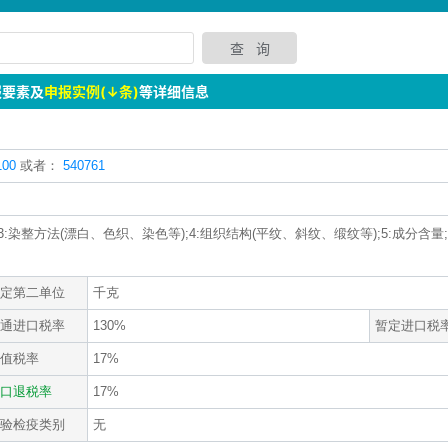
报要素及
申报实例(↓条)
等详细信息
00
或者：
540761
3:染整方法(漂白、色织、染色等);4:组织结构(平纹、斜纹、缎纹等);5:成分含量;6
定第二单位
千克
通进口税率
130%
暂定进口税
值税率
17%
口退税率
17%
验检疫类别
无