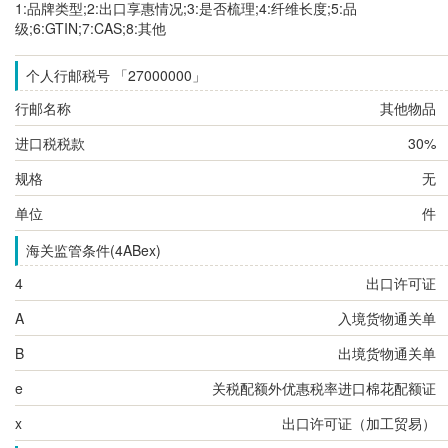
1:品牌类型;2:出口享惠情况;3:是否梳理;4:纤维长度;5:品
级;6:GTIN;7:CAS;8:其他
个人行邮税号 「27000000」
行邮名称
其他物品
进口税税款
30%
规格
无
单位
件
海关监管条件(4ABex)
4
出口许可证
A
入境货物通关单
B
出境货物通关单
e
关税配额外优惠税率进口棉花配额证
x
出口许可证（加工贸易）