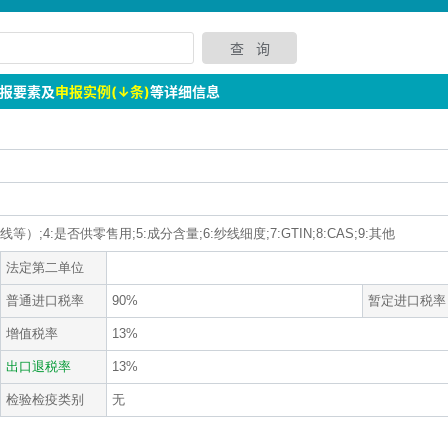
报要素及
申报实例(↓条)
等详细信息
）;4:是否供零售用;5:成分含量;6:纱线细度;7:GTIN;8:CAS;9:其他
法定第二单位
普通进口税率
90%
暂定进口税率
增值税率
13%
出口退税率
13%
检验检疫类别
无