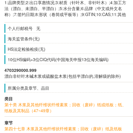
1:品牌类型;2:出口享惠情况;3:材质（针叶木、非针叶木）;4:加工方
法（漂白、未漂白、半漂白）;5:水分含量;6:品牌（中文或外文名
称）;7:签约日期;8:形状（卷筒或平板等）;9:GTIN;10:CAS;11:其他
个人行邮税号 无
海关监管条件(无)
HS法定检验检疫(无)
10位HS编码+3位CIQ代码(中国海关申报13位海关编码)
4703290000.999
漂白非针叶木碱木浆或硫酸盐木浆(包括半漂白的,溶解级的除外)
所属分类及章节、品目
类目
第十类 木浆及其他纤维状纤维素浆；回收（废碎）纸或纸板；纸、
纸板及其制品（47~49章）
章节
第四十七章 木浆及其他纤维状纤维素浆；回收（废碎）纸及纸板