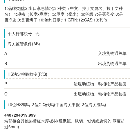
1:品牌类型;2:出口享惠情况;3:种类（中文、拉丁文属名、拉丁文种
名）;4:规格（长度x宽度）;5:厚度（毫米）;6:等级;7:是否蓝变;8:是
否净边;9:是否烘干;10:签约日期;11:GTIN;12:CAS;13:其他
个人行邮税号 无
海关监管条件(AB)
A
入境货物通关单
B
出境货物通关单
HS法定检验检疫(P/Q)
P
进境动植物、动植物产品检疫
Q
出境动植物、动植物产品检疫
10位HS编码+3位CIQ代码(中国海关申报13位海关编码)
4407294019.999
端部接合其他热带红木厚板材(经纵锯、纵切、刨切或旋切的,厚度超
过6mm)