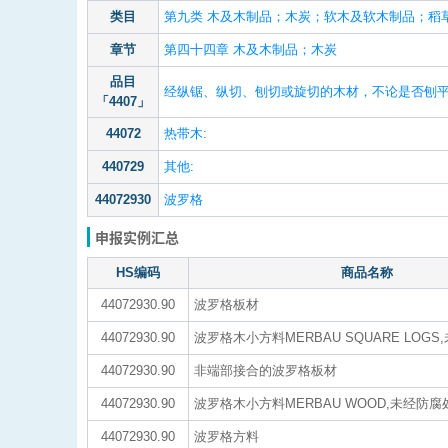
类目
第九类 木及木制品；木炭；软木及软木制品；稻草
章节
第四十四章 木及木制品；木炭
品目
经纵锯、纵切、刨切或旋切的木材，不论是否刨平
「4407」
44072
热带木:
440729
其他:
44072930
波罗格
申报实例汇总
HS编码
商品名称
44072930.90
波罗格板材
44072930.90
波罗格木小方料MERBAU SQUARE LOG
44072930.90
非端部接合的波罗格板材
44072930.90
波罗格木小方料MERBAU WOOD,未经防腐
44072930.90
波罗格方料