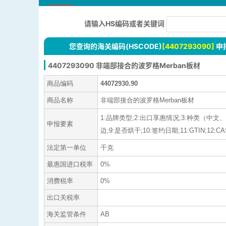
请输入HS编码或者关键词
您查询的海关编码(HSCODE)
[4407293090]
申
4407293090 非端部接合的波罗格Merban板材
商品编码
44072930.90
商品名称
非端部接合的波罗格Merban板材
1:品牌类型;2:出口享惠情况;3:种类（中文
申报要素
边;9:是否烘干;10:签约日期;11:GTIN;12:CA
法定第一单位
千克
最惠国进口税率
0%
消费税率
0%
出口关税率
海关监管条件
AB