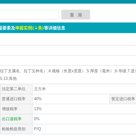
报要素及
申报实例(↓条)
等详细信息
、拉丁文属名、拉丁文种名）;4:规格（长度x宽度）;5:厚度（毫米）;6:等级;7:是
S;13:其他
法定第二单位
立方米
普通进口税率
40%
暂定进口税率
增值税率
13%
出口退税率
0%
检验检疫类别
P/Q