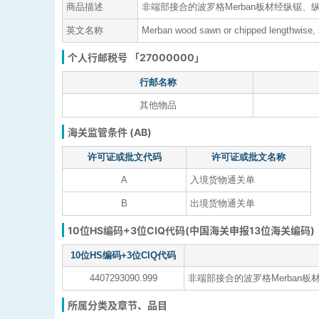
商品描述
非端部接合的波罗格Merban板材经纵锯、
英文名称
Merban wood sawn or chipped lengthwise, s
个人行邮税号 「27000000」
行邮名称
其他物品
海关监管条件 (AB)
许可证或批文代码
许可证或批文名称
A
入境货物通关单
B
出境货物通关单
10位HS编码+3位CIQ代码(中国海关申报13位海关编码)
10位HS编码+3位CIQ代码
4407293090.999
非端部接合的波罗格Merban板
所属分类及章节、品目