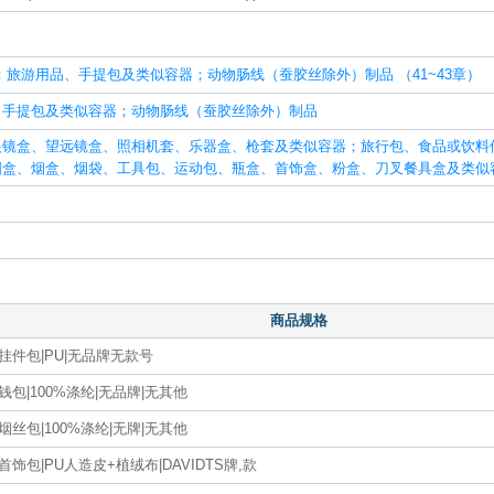
旅游用品、手提包及类似容器；动物肠线（蚕胶丝除外）制品 （41~43章）
、手提包及类似容器；动物肠线（蚕胶丝除外）制品
眼镜盒、望远镜盒、照相机套、乐器盒、枪套及类似容器；旅行包、食品或饮料
图盒、烟盒、烟袋、工具包、运动包、瓶盒、首饰盒、粉盒、刀叉餐具盒及类似
商品规格
挂件包|PU|无品牌无款号
钱包|100%涤纶|无品牌|无其他
烟丝包|100%涤纶|无牌|无其他
首饰包|PU人造皮+植绒布|DAVIDTS牌,款