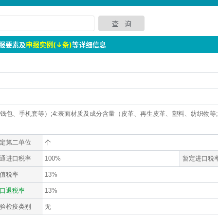
报要素及
申报实例(↓条)
等详细信息
钱夹、钱包、手机套等）;4:表面材质及成分含量（皮革、再生皮革、塑料、纺织物等;
定第二单位
个
通进口税率
100%
暂定进口税
值税率
13%
口退税率
13%
验检疫类别
无