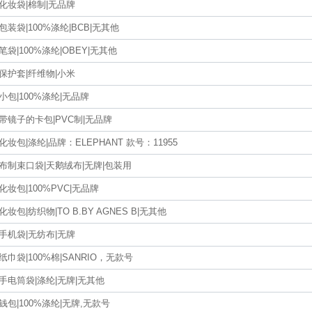
化妆袋|棉制|无品牌
包装袋|100%涤纶|BCB|无其他
笔袋|100%涤纶|OBEY|无其他
保护套|纤维物|小米
小包|100%涤纶|无品牌
带镜子的卡包|PVC制|无品牌
化妆包|涤纶|品牌：ELEPHANT 款号：11955
布制束口袋|天鹅绒布|无牌|包装用
化妆包|100%PVC|无品牌
化妆包|纺织物|TO B.BY AGNES B|无其他
手机袋|无纺布|无牌
纸巾袋|100%棉|SANRIO，无款号
手电筒袋|涤纶|无牌|无其他
钱包|100%涤纶|无牌,无款号