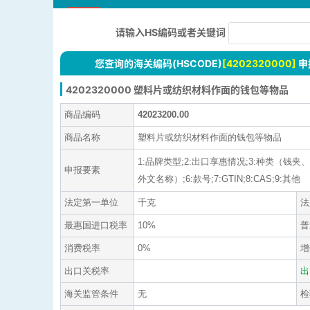
请输入HS编码或者关键词
您查询的海关编码(HSCODE)
[4202320000]
申
4202320000 塑料片或纺织材料作面的钱包等物品
商品编码
42023200.00
商品名称
塑料片或纺织材料作面的钱包等物品
1:品牌类型;2:出口享惠情况;3:种类（
申报要素
外文名称）;6:款号;7:GTIN;8:CAS;9:其他
法定第一单位
千克
法
最惠国进口税率
10%
普
消费税率
0%
增
出口关税率
出
海关监管条件
无
检