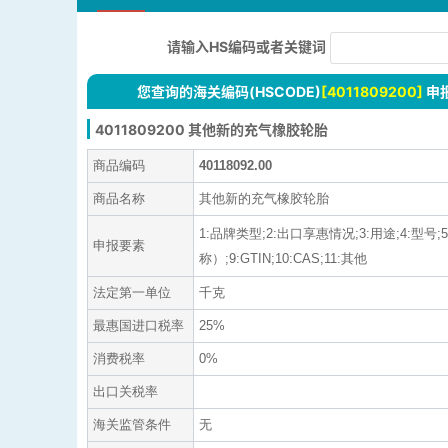
请输入HS编码或者关键词
您查询的海关编码(HSCODE)
[4011809200]
申
4011809200 其他新的充气橡胶轮胎
商品编码
40118092.00
商品名称
其他新的充气橡胶轮胎
1:品牌类型;2:出口享惠情况;3:用途;4:
申报要素
称）;9:GTIN;10:CAS;11:其他
法定第一单位
千克
最惠国进口税率
25%
消费税率
0%
出口关税率
海关监管条件
无