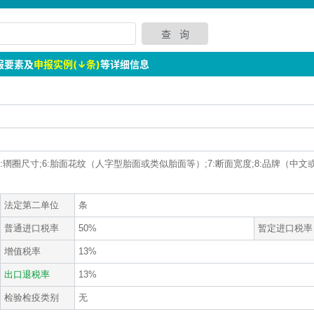
报要素及
申报实例(↓条)
等详细信息
型号;5:辋圈尺寸;6:胎面花纹（人字型胎面或类似胎面等）;7:断面宽度;8:品牌（中
法定第二单位
条
普通进口税率
50%
暂定进口税率
增值税率
13%
出口退税率
13%
检验检疫类别
无