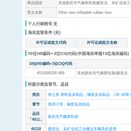
商品描述
其他新的充气橡胶轮胎建筑业、采矿业或工业
英文名称
Other new inflatable rubber tires
个人行邮税号 无
海关监管条件 (无)
许可证或批文代码
许可证或批文名称
10位HS编码+3位CIQ代码(中国海关申报13位海关编码)
10位HS编码+3位CIQ代码
4011809200.999
其他新的充气橡胶轮胎(建筑业、
所属分类及章节、品目
类目
第七类 塑料及其制品；橡胶及其制品 （39~40章
章节
第四十章：橡胶及其制品
品目
新的充气橡胶轮胎
「4011」
40118
建筑业、采矿业或工业搬运车辆及机器用: