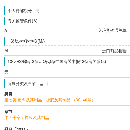
个人行邮税号 无
海关监管条件(A)
A
入境货物通关单
HS法定检验检疫(M/)
M
进口商品检验
10位HS编码+3位CIQ代码(中国海关申报13位海关编码)
无
所属分类及章节、品目
类目
第七类 塑料及其制品；橡胶及其制品 （39~40章）
章节
第四十章：橡胶及其制品
品目「4011」