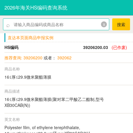
2026年海关HS编码查询系统
⌕
x
搜索
直达本页面商品申报实例
HS编码
39206200.03
(已作废)
推荐查询: 39206200
或者：
392062
商品名称
16≤厚≤29.9微米聚酯薄膜
商品描述
16≤厚≤29.9微米聚酯薄膜(聚对苯二甲酸乙二酯制,型号
XB30CAB(N))
英文名称
Polyester film, of ethylene terephthalate,