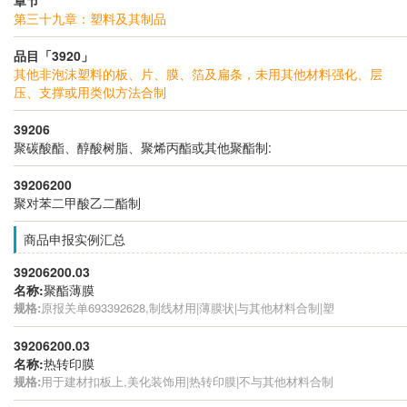
第三十九章：塑料及其制品
品目「3920」
其他非泡沫塑料的板、片、膜、箔及扁条，未用其他材料强化、层
压、支撑或用类似方法合制
39206
聚碳酸酯、醇酸树脂、聚烯丙酯或其他聚酯制:
39206200
聚对苯二甲酸乙二酯制
商品申报实例汇总
39206200.03
名称:
聚酯薄膜
规格:
原报关单693392628,制线材用|薄膜状|与其他材料合制|塑
39206200.03
名称:
热转印膜
规格:
用于建材扣板上,美化装饰用|热转印膜|不与其他材料合制