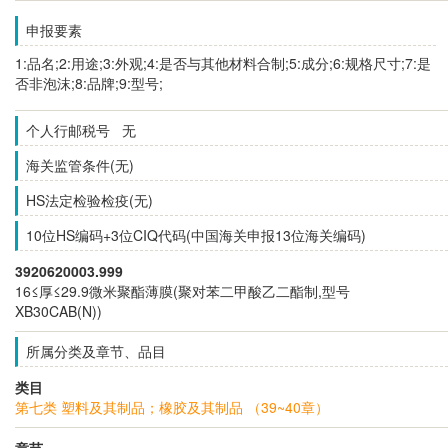
申报要素
1:品名;2:用途;3:外观;4:是否与其他材料合制;5:成分;6:规格尺寸;7:是
否非泡沫;8:品牌;9:型号;
个人行邮税号 无
海关监管条件(无)
HS法定检验检疫(无)
10位HS编码+3位CIQ代码(中国海关申报13位海关编码)
3920620003.999
16≤厚≤29.9微米聚酯薄膜(聚对苯二甲酸乙二酯制,型号
XB30CAB(N))
所属分类及章节、品目
类目
第七类 塑料及其制品；橡胶及其制品 （39~40章）
章节