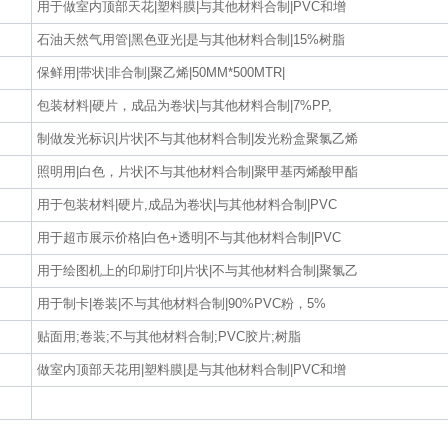
用于做室内顶部天花|塑料膜|与其他材料合制|PVC和增
石油天然气用管|黑色亚光|是与其他材料合制|15%树脂
保鲜用|带状|非合制|聚乙烯|50MM*500MTR|
包装材料|硬片，成品为卷状|与其他材料合制|7%PP,
制做发光标识|片状|不与其他材料合制|发光粉盒聚氯乙烯
照明用|白色，片状|不与其他材料合制|聚甲基丙烯酸甲酯
用于包装材料|硬片,成品为卷状|与其他材料合制|PVC
用于超市展示价格|白色+透明|不与其他材料合制|PVC
用于绘图机上的印刷打印|片状|不与其他材料合制|聚氯乙
用于制卡|卷装|不与其他材料合制|90%PVC粉，5%
贴面用;卷装;不与其他材料合制;PVC胶片;树脂
做室内顶部天花用|塑料膜|是与其他材料合制|PVC和增