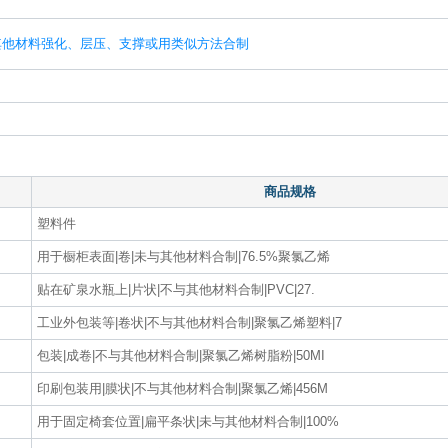
其他材料强化、层压、支撑或用类似方法合制
商品规格
塑料件
用于橱柜表面|卷|未与其他材料合制|76.5%聚氯乙烯
贴在矿泉水瓶上|片状|不与其他材料合制|PVC|27.
工业外包装等|卷状|不与其他材料合制|聚氯乙烯塑料|7
包装|成卷|不与其他材料合制|聚氯乙烯树脂粉|50MI
印刷包装用|膜状|不与其他材料合制|聚氯乙烯|456M
用于固定椅套位置|扁平条状|未与其他材料合制|100%