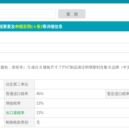
报要素及
申报实例(↓条)
等详细信息
观（颜色；形状等）;5:成分;6:规格尺寸;7:PVC制品请注明增塑剂含量;8:品牌（
法定第二单位
普通进口税率
45%
暂定进口税
增值税率
13%
出口退税率
13%
检验检疫类别
无