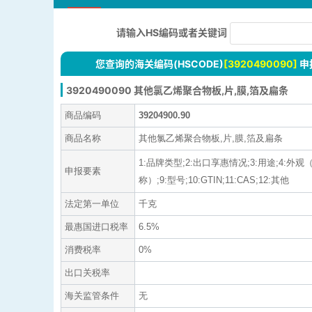
请输入HS编码或者关键词
您查询的海关编码(HSCODE)
[3920490090]
申
3920490090 其他氯乙烯聚合物板,片,膜,箔及扁条
商品编码
39204900.90
商品名称
其他氯乙烯聚合物板,片,膜,箔及扁条
1:品牌类型;2:出口享惠情况;3:用途;4:外
申报要素
称）;9:型号;10:GTIN;11:CAS;12:其他
法定第一单位
千克
最惠国进口税率
6.5%
消费税率
0%
出口关税率
海关监管条件
无