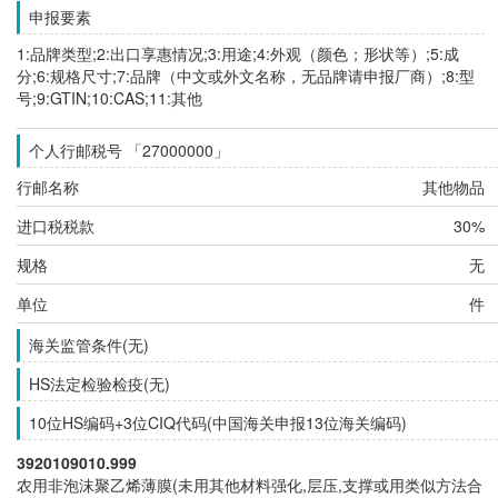
申报要素
1:品牌类型;2:出口享惠情况;3:用途;4:外观（颜色；形状等）;5:成
分;6:规格尺寸;7:品牌（中文或外文名称，无品牌请申报厂商）;8:型
号;9:GTIN;10:CAS;11:其他
个人行邮税号 「27000000」
行邮名称
其他物品
进口税税款
30%
规格
无
单位
件
海关监管条件(无)
HS法定检验检疫(无)
10位HS编码+3位CIQ代码(中国海关申报13位海关编码)
3920109010.999
农用非泡沫聚乙烯薄膜(未用其他材料强化,层压,支撑或用类似方法合