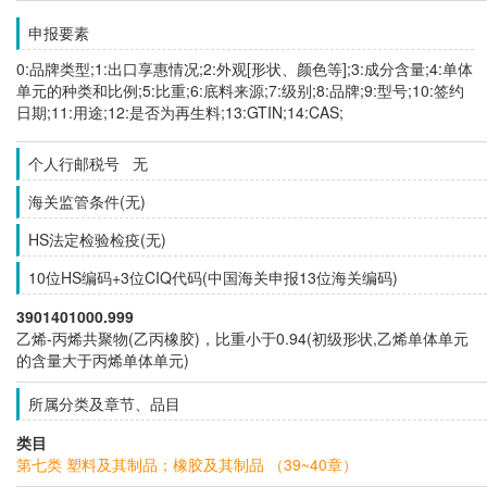
申报要素
0:品牌类型;1:出口享惠情况;2:外观[形状、颜色等];3:成分含量;4:单体
单元的种类和比例;5:比重;6:底料来源;7:级别;8:品牌;9:型号;10:签约
日期;11:用途;12:是否为再生料;13:GTIN;14:CAS;
个人行邮税号 无
海关监管条件(无)
HS法定检验检疫(无)
10位HS编码+3位CIQ代码(中国海关申报13位海关编码)
3901401000.999
乙烯-丙烯共聚物(乙丙橡胶)，比重小于0.94(初级形状,乙烯单体单元
的含量大于丙烯单体单元)
所属分类及章节、品目
类目
第七类 塑料及其制品；橡胶及其制品 （39~40章）