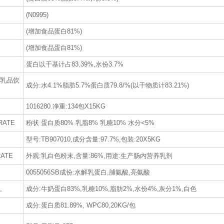
(N0995)
(增加食品蛋白81%)
(增加食品蛋白81%)
蛋白以干基计占83.39%,水份3.7%
TE乳品饮
成分:水4.1%脂肪5.7%蛋白质79.8/%(以干物质计83.21%)
1016280.净重:134包X15KG
RATE
粉状 蛋白质80% 乳脂8% 乳糖10% 水分<5%
型号:TB907010,成分含量:97.7%,包装:20X5KG
ATE
外观:乳白色粉末,含量:86%,用途:生产肠内营养乳剂
0055056SB成份:水解乳蛋白,脯氨酸,亮氨酸
,
成分:牛奶蛋白83%,乳糖10%,脂肪2%,水份4%,灰分1%,白色
成分:蛋白质81.89%, WPC80,20KG/包