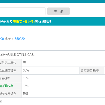
报要素及
申报实例(↓条)
等详细信息
00
或者：
350220
成分含量;5:GTIN;6:CAS;
法定第二单位
无
普通进口税率
35%
暂定进口税率
增值税率
13%
出口退税率
13%
检验检疫类别
R/S
物