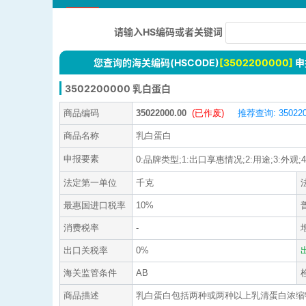
请输入HS编码或者关键词
您查询的海关编码(HSCODE)
[3502200000]
申
3502200000 乳白蛋白
商品编码
35022000.00
(已作废)
推荐查询: 350220
商品名称
乳白蛋白
申报要素
0:品牌类型;1:出口享惠情况;2:用途;3:外观;4:
法定第一单位
千克
最惠国进口税率
10%
消费税率
-
出口关税率
0%
海关监管条件
AB
商品描述
乳白蛋白包括两种或两种以上乳清蛋白浓缩