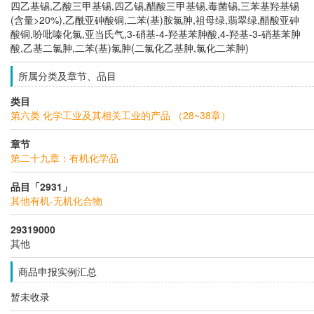
四乙基锡,乙酸三甲基锡,四乙锡,醋酸三甲基锡,毒菌锡,三苯基羟基锡
(含量>20%),乙酰亚砷酸铜,二苯(基)胺氯胂,祖母绿,翡翠绿,醋酸亚砷
酸铜,吩吡嗪化氯,亚当氏气,3-硝基-4-羟基苯胂酸,4-羟基-3-硝基苯胂
酸,乙基二氯胂,二苯(基)氯胂(二氯化乙基胂,氯化二苯胂)
所属分类及章节、品目
类目
第六类 化学工业及其相关工业的产品 （28~38章）
章节
第二十九章：有机化学品
品目「2931」
其他有机-无机化合物
29319000
其他
商品申报实例汇总
暂未收录