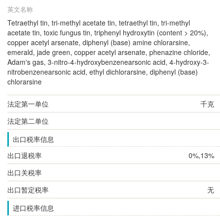
英文名称
Tetraethyl tin, tri-methyl acetate tin, tetraethyl tin, tri-methyl
acetate tin, toxic fungus tin, triphenyl hydroxytin (content > 20%),
copper acetyl arsenate, diphenyl (base) amine chlorarsine,
emerald, jade green, copper acetyl arsenate, phenazine chloride,
Adam's gas, 3-nitro-4-hydroxybenzenearsonic acid, 4-hydroxy-3-
nitrobenzenearsonic acid, ethyl dichlorarsine, diphenyl (base)
chlorarsine
法定第一单位
千克
法定第二单位
出口税率信息
出口退税率
0%,13%
出口关税率
出口暂定税率
无
进口税率信息