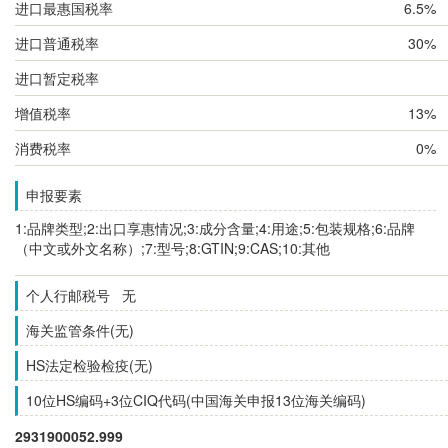
进口最惠国税率
6.5%
进口普通税率
30%
进口暂定税率
增值税率
13%
消费税率
0%
申报要素
1:品牌类型;2:出口享惠情况;3:成分含量;4:用途;5:包装规格;6:品牌
（中文或外文名称）;7:型号;8:GTIN;9:CAS;10:其他
个人行邮税号 无
海关监管条件(无)
HS法定检验检疫(无)
10位HS编码+3位CIQ代码(中国海关申报13位海关编码)
2931900052.999