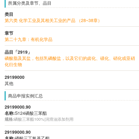
所属分类及章节、品目
类目
第六类 化学工业及其相关工业的产品 （28~38章）
章节
第二十九章：有机化学品
品目「2919」
磷酸脂及其盐，包括乳磷酸盐，以及它们的卤化、磺化、硝化或亚硝
化衍生物
29199000
其他
商品申报实例汇总
29199000.90
名称:
S124磷酸三苯酯
规格:
磷酸三苯酯100%|润滑油添加剂用
29199000.90
名称:
磷酸三丁氧基乙酯