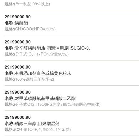
规格:
(单一制品,98%以上)
29199000.90
名称:
磷酸酯
规格:
(CH3COO2HPO4,50%)
29199000.90
名称:
异辛醇磷酸酯,制润滑油用,牌:SUGIO-3,
规格:
(分子式:C8H17PO4,含量90%.)
29199000.90
名称:
有机添加剂白色或棕黄色粉末
规格:
(100%磷酸三苯酯/P-2)
29199000.90
名称:
对甲苯磺酰氧基甲基磷酸二乙酯
规格:
(分子式C12H19O6PS纯度>99%用做医药中间体)
29199000.90
名称:
磷酸三辛酯,阻燃增湿剂
规格:
(C24H51O4P,含量99%,1%杂质)