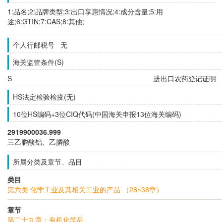
1:品名;2:品牌类型;3:出口享惠情况;4:成分含量;5:用
途;6:GTIN;7:CAS;8:其他;
个人行邮税号 无
海关监管条件(S)
S
进出口农药登记证明
HS法定检验检疫(无)
10位HS编码+3位CIQ代码(中国海关申报13位海关编码)
2919900036.999
三乙膦酸铝、乙膦酸
所属分类及章节、品目
类目
第六类 化学工业及其相关工业的产品 （28~38章）
章节
第二十九章：有机化学品