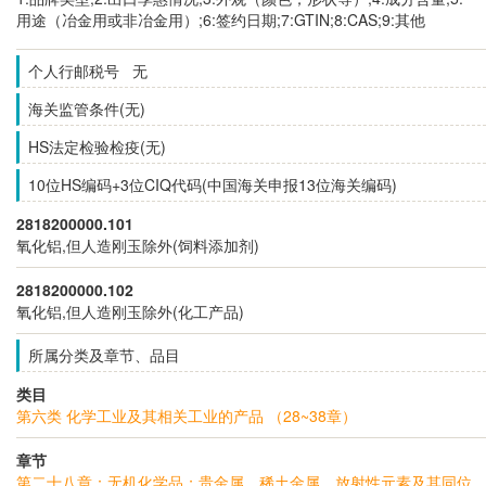
用途（冶金用或非冶金用）;6:签约日期;7:GTIN;8:CAS;9:其他
个人行邮税号 无
海关监管条件(无)
HS法定检验检疫(无)
10位HS编码+3位CIQ代码(中国海关申报13位海关编码)
2818200000.101
氧化铝,但人造刚玉除外(饲料添加剂)
2818200000.102
氧化铝,但人造刚玉除外(化工产品)
所属分类及章节、品目
类目
第六类 化学工业及其相关工业的产品 （28~38章）
章节
第二十八章：无机化学品；贵金属、稀土金属、放射性元素及其同位